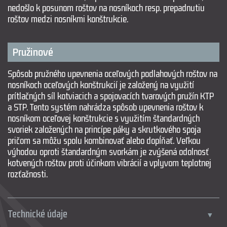
nedošlo k posunom roštov na nosníkoch resp. prepadnutiu
roštov medzi nosníkmi konštrukcie.
Pružinové
Spôsob pružného upevnenia oceľových podlahových roštov na
nosníkoch oceľových konštrukcií je založený na využití
prítlačných síl kotviacich a spojovacích tvarových pružín KTP
a STP. Tento systém nahrádza spôsob upevnenia roštov k
nosníkom oceľovej konštrukcie s využitím štandardných
svoriek založených na princípe páky a skrutkového spoja
pričom sa môžu spolu kombinovať alebo dopĺňať. Veľkou
výhodou oproti štandardným svorkám je zvýšená odolnosť
kotvených roštov proti účinkom vibrácií a vplyvom teplotnej
rozťažnosti.
Technické údaje