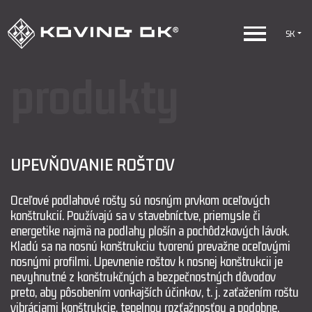
SK
produkty
UPEVŇOVANIE ROŠTOV
Oceľové podlahové rošty sú nosným prvkom oceľových
konštrukcií. Používajú sa v stavebníctve, priemysle či
energetike najmä na podlahy plošín a pochôdzkových lávok.
Kladú sa na nosnú konštrukciu tvorenú prevažne oceľovými
nosnými profilmi. Upevnenie roštov k nosnej konštrukcii je
nevyhnutné z konštrukčných a bezpečnostných dôvodov
preto, aby pôsobením vonkajších účinkov, t. j. zaťažením roštu
vibráciami konštrukcie, tepelnou rozťažnosťou a podobne,