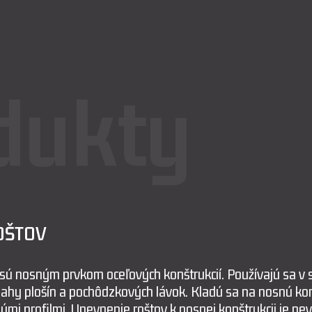
dukty
OŠTOV
sú nosným prvkom oceľových konštrukcií. Používajú sa v s
ahy plošín a pochôdzkových lávok. Kladú sa na nosnú kon
mi profilmi. Upevnenie roštov k nosnej konštrukcii je n