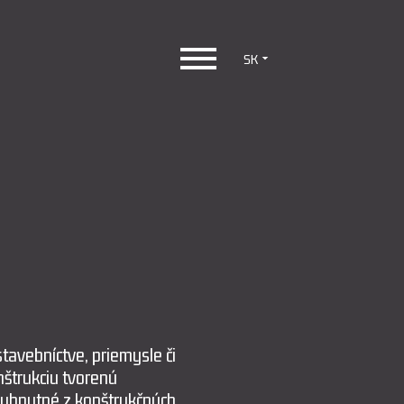
SK
tavebníctve, priemysle či
štrukciu tvorenú
evyhnutné z konštrukčných