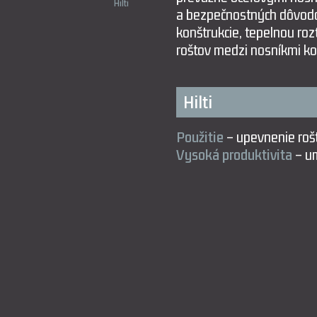
Hilti
a bezpečnostných dôvodov
konštrukcie, tepelnou ro
roštov medzi nosníkmi ko
Hilti
Použitie
– upevnenie rošt
Vysoká produktivita
– um