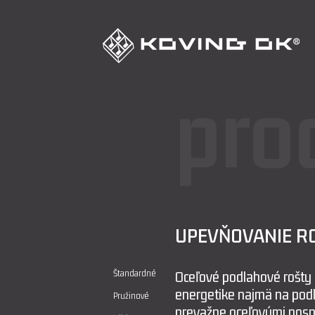
pro
UPEVŇOVANIE R
Štandardné
Oceľové podlahové rošty 
energetike najmä na podl
Pružinové
prevažne oceľovými nosný