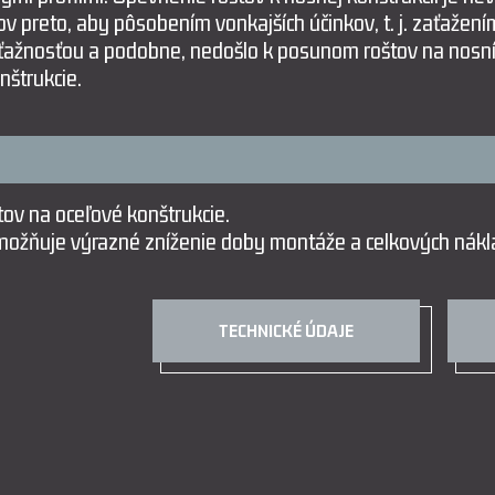
 preto, aby pôsobením vonkajších účinkov, t. j. zaťažením
zťažnosťou a podobne, nedošlo k posunom roštov na nosní
nštrukcie.
ov na oceľové konštrukcie.
ožňuje výrazné zníženie doby montáže a celkových nákl
TECHNICKÉ ÚDAJE