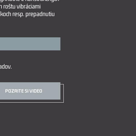
 roštu vibráciami
koch resp. prepadnutiu
adov.
POZRITE SI VIDEO