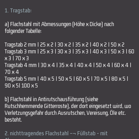
1. Tragstab:
a) Flachstahl mit Abmessungen (Höhe x Dicke) nach
folgender Tabelle:
Tragstab 2 mm | 25 x 2 | 30 x 2 | 35 x 2 | 40 x 2 | 50 x 2
Tragstab 3 mm | 25 x 3 | 30 x 3 | 35 x 3 | 40 x 3 | 50 x 3 | 60
x 3 | 70 x 3
Tragstab 4 mm | 30 x 4 | 35 x 4 | 40 x 4 | 50 x 4 | 60 x 4 |
70 x 4
Tragstab 5 mm | 40 x 5 | 50 x 5 | 60 x 5 | 70 x 5 | 80 x 5 |
90 x 5| 100 x 5
b) Flachstahl in Antirutschausführung (siehe
Rutschhemmende Gitterroste), der dort eingesetzt wird, wo
Verletzungsgefahr durch Ausrutschen, Vereisung, Öle etc.
besteht.
2. nichttragendes Flachstahl –¬ Füllstab - mit