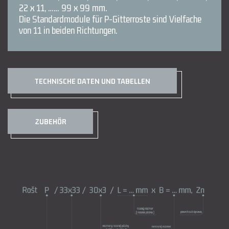
22 x 11, …… 99 x 99 mm.
Die Standardmodule für P-Gitterroste sind Vielfache
von 11 in beiden Richtungen.
TECHNISCHE DATEN UND TABELLEN
ZUBEHÖR