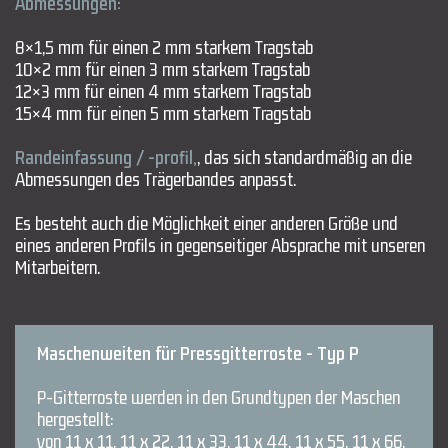
Abmessungen:
8×1,5 mm für einen 2 mm starkem Tragstab
10×2 mm für einen 3 mm starkem Tragstab
12×3 mm für einen 4 mm starkem Tragstab
15×4 mm für einen 5 mm starkem Tragstab
Randeinfassung / -profil,
, das sich standardmäßig an die
Abmessungen des Trägerbandes anpasst.
Es besteht auch die Möglichkeit einer anderen Größe und
eines anderen Profils in gegenseitiger Absprache mit unseren
Mitarbeitern.
Maschenweiten für Pressgitterroste - Typ P
P-Gitterroste werden in den Grundtypen der Maschen
hergestellt:
von 11 x 11, 11 x 22, 11 x 33, 11 x 44, 11 x 55, 11 x 66,